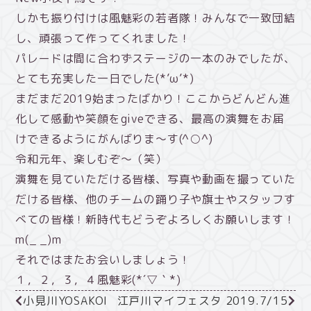
しかも振り付けは風魅彩の若者隊！みんなで一致団結
し、頑張って作ってくれました！
パレードは間に合わずステージの一本のみでしたが、
とても充実した一日でした(*’ω’*)
まだまだ2019始まったばかり！ここからどんどん進
化して感動や笑顔をgiveできる、最高の演舞をお届
けできるようにがんばりま～す(^○^)
令和元年、楽しむぞ～（笑）
演舞を見ていただける皆様、写真や動画を撮っていた
だける皆様、他のチームの踊り子や旗士やスタッフす
べての皆様！新時代もどうぞよろしくお願いします！
m(_ _)m
それではまたお会いしましょう！
１，２，３，４風魅彩(*´▽｀*)
小見川YOSAKOI
江戸川マイフェスタ 2019.7/15