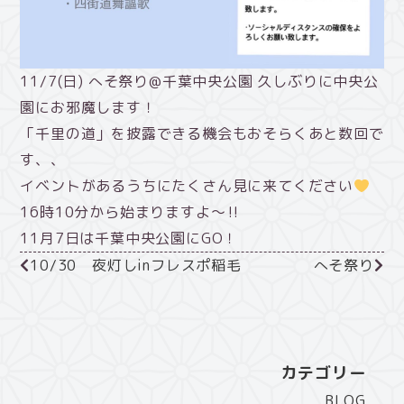
11/7(日) へそ祭り@千葉中央公園 久しぶりに中央公
園にお邪魔します！
「千里の道」を披露できる機会もおそらくあと数回で
す、、
イベントがあるうちにたくさん見に来てください
16時10分から始まりますよ～‼
11月7日は千葉中央公園にGO！
10/30 夜灯しinフレスポ稲毛
へそ祭り
カテゴリー
BLOG