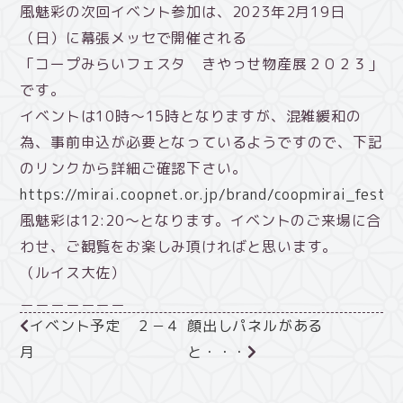
風魅彩の次回イベント参加は、2023年2月19日
（日）に幕張メッセで開催される
「コープみらいフェスタ きやっせ物産展２０２３」
です。
イベントは10時～15時となりますが、混雑緩和の
為、事前申込が必要となっているようですので、下記
のリンクから詳細ご確認下さい。
https://mirai.coopnet.or.jp/brand/coopmirai_festa/
風魅彩は12:20～となります。イベントのご来場に合
わせ、ご観覧をお楽しみ頂ければと思います。
（ルイス大佐）
＿＿＿＿＿＿＿
イベント予定 ２－４
顔出しパネルがある
月
と・・・