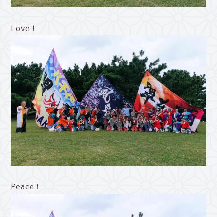
Love！
Peace！